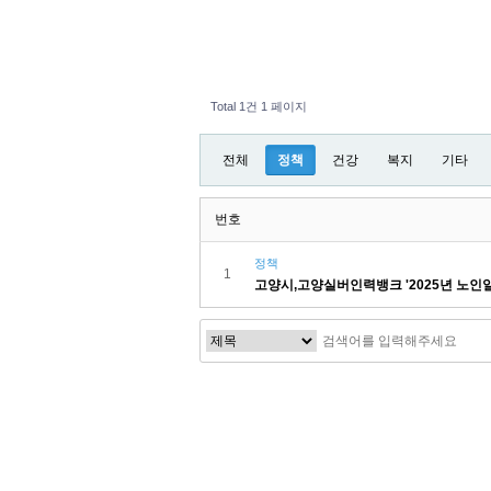
Total 1건
1 페이지
전체
정책
건강
복지
기타
번호
정책
1
고양시,고양실버인력뱅크 '2025년 노인