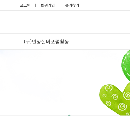
당
(구)안양실버포럼활동