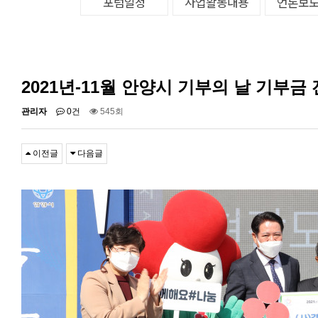
포럼일정
사업활동내용
언론보
2021년-11월 안양시 기부의 날 기부금
관리자
0건
545회
이전글
다음글