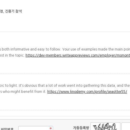
, 진용기 참석
's both informative and easy to follow. Your use of examples made the main poin
st in the topic.
https://dev-members.writeappreviews.com/employer/msmonte
pic to light. It's obvious that a lot of work went into gathering this data, and t
hers who might benefit from it.
https://www.knodemy.com/profile/seaotter55/
자동등록방
숫자음성듣기
새로고침
비밀번호