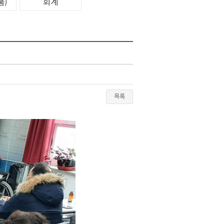
품)
회계
목록