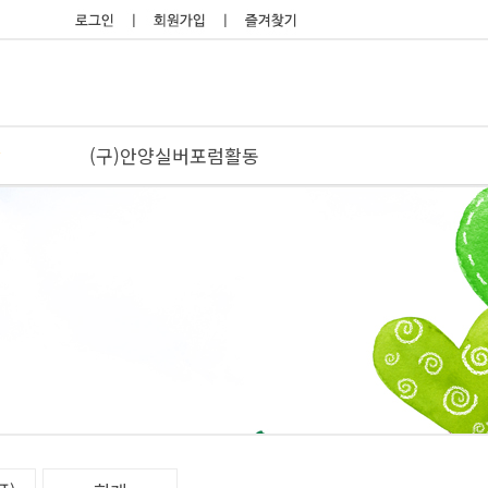
당
(구)안양실버포럼활동