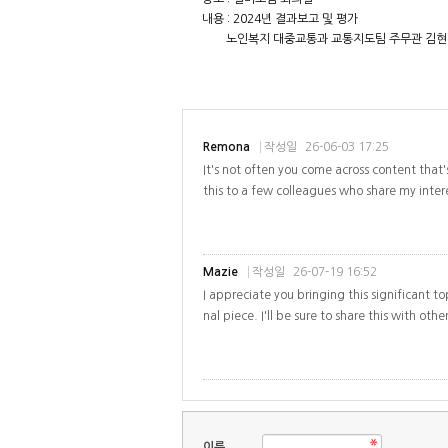
내용 : 2024년 결과보고 및 평가
노인복지 대중교통과 교통지도팀 주무관 김현정
Remona
작성일
26-06-03 17:25
It's not often you come across content that
this to a few colleagues who share my intere
Mazie
작성일
26-07-19 16:52
I appreciate you bringing this significant to
nal piece. I'll be sure to share this with ot
이름