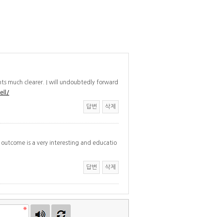
ts much clearer. I will undoubtedly forward
ll/
답변
삭제
he outcome is a very interesting and educatio
답변
삭제