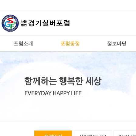
포럼소개
포럼동정
정보마당