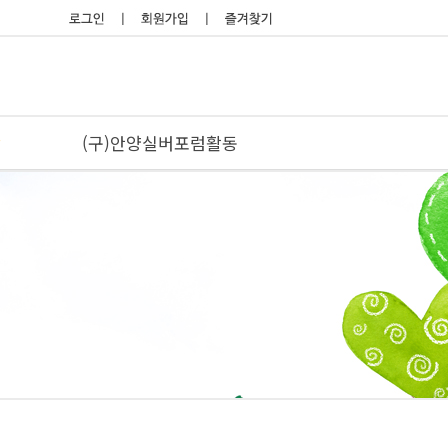
당
(구)안양실버포럼활동