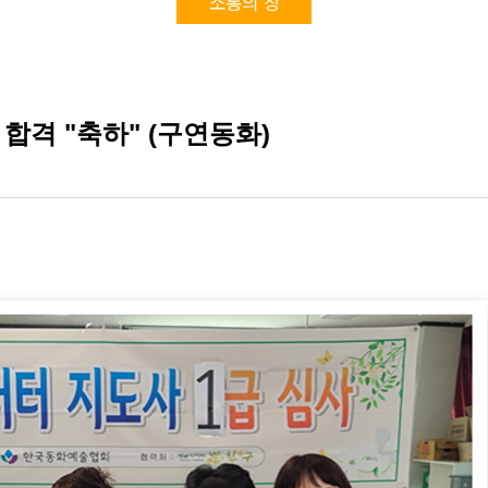
소통의 장
합격 "축하" (구연동화)